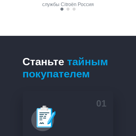
службы Citroën Россия
Станьте
тайным
покупателем
01