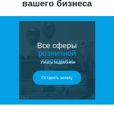
вашего бизнеса
Все сферы
розничной
торговли
Узнать подробнее
Оставить заявку