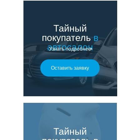
Тайный
покупатель
в
автосалон
Узнать подробнее
Оставить заявку
Тайный